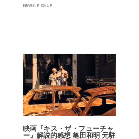
NEWS
,
PICK UP
映画『キス・ザ・フューチャ
ー』解説的感想 亀田和明 元駐