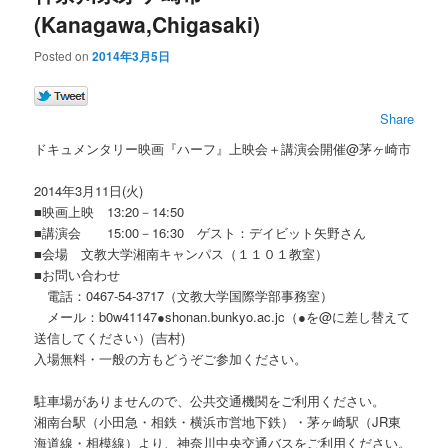
(Kanagawa,Chigasaki)
Posted on
2014年3月5日
Share
ドキュメンタリー映画『ハーフ』上映会＋講演会開催@茅ヶ崎市
2014年3月11日(火)
■映画上映 13:20－14:50
■講演会 15:00－16:30 ゲスト：デイビット矢野さん
■会場 文教大学湘南キャンパス（１１０１教室）
■お問い合わせ
電話：0467‐54‐3717（文教大学国際学部事務室）
メール：b0w41147●shonan.bunkyo.ac.jc（●を@に差し替えて
送信してください）(吉村)
入場無料・一般の方もどうぞご参加ください。
駐車場がありませんので、公共交通機関をご利用ください。
湘南台駅（小田急・相鉄・横浜市営地下鉄）・茅ヶ崎駅（JR東
海道線・相模線）より、神奈川中央交通バスをご利用ください。