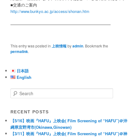
■交通のご案内
http://www.bunkyo.ac.jp/access/shonan.htm
—————————————————————————
This entry was posted in
上映情報
by
admin
. Bookmark the
permalink
.
日本語
English
Search
RECENT POSTS
【5/16】映画『HAFU』上映会( Film Screening of “HAFU”)＠沖
縄県宜野湾市(Okinawa,Ginowan)
【3/11】映画『HAFU』上映会( Film Screening of “HAFU”)＠神