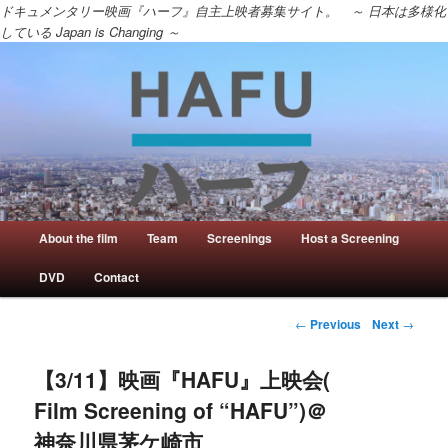
ドキュメンタリー映画『ハーフ』自主上映者募集サイト。 ～ 日本は多様化
している Japan is Changing ～
Main menu
About the film
Team
Screenings
Host a Screening
Skip to primary content
Skip to secondary content
DVD
Contact
Post navigation
←
Previous
Next
→
【3/11】映画『HAFU』上映会(
Film Screening of “HAFU”)＠
神奈川県茅ケ崎市