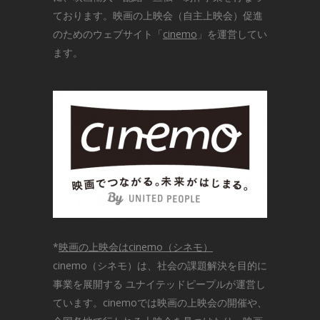
ております。映画の上映会（自主上映会）促進
のためのウェブサイト「
cinemo
」を運営してい
ます。
*
映画の上映会はcinemo（シネモ）
cinemo（シネモ）は、社会の課題解決を目的に
事業を展開する ユナイテッドピープルが運営し
ています。cinemoでは映画の上映会の開催や、