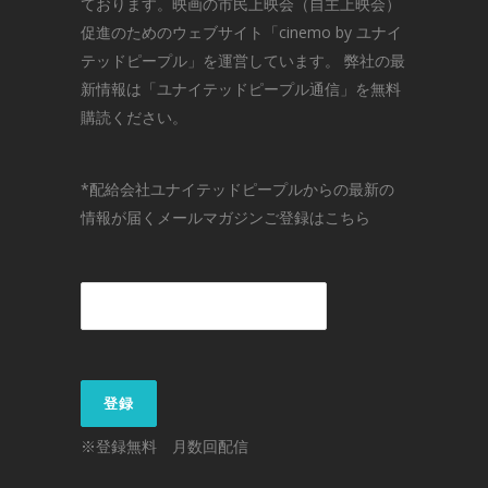
ております。映画の市民上映会（自主上映会）
促進のためのウェブサイト「
cinemo by ユナイ
テッドピープル
」を運営しています。 弊社の最
新情報は「
ユナイテッドピープル通信
」を無料
購読ください。
*配給会社ユナイテッドピープルからの最新の
情報が届くメールマガジンご登録はこちら
※登録無料 月数回配信