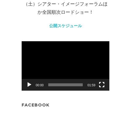
（土）シアター・イメージフォーラムほ
か全国順次ロードショー！
公開スケジュール
動
画
プ
レ
ー
ヤ
00:00
01:59
ー
FACEBOOK