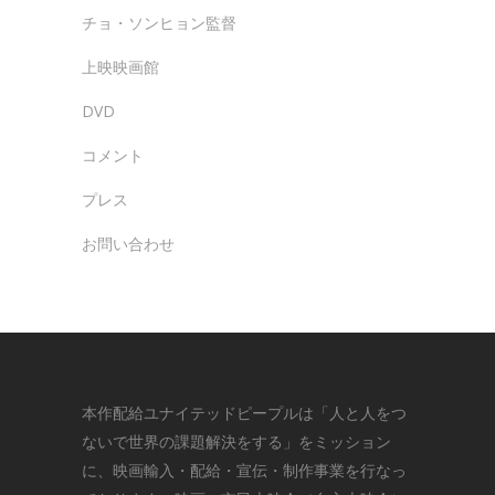
チョ・ソンヒョン監督
上映映画館
DVD
コメント
プレス
お問い合わせ
本作配給
ユナイテッドピープル
は「人と人をつ
ないで世界の課題解決をする」をミッション
に、映画輸入・配給・宣伝・制作事業を行なっ