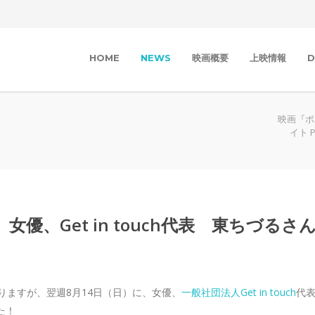
HOME
NEWS
映画概要
上映情報
D
映画『ポ
イト Po
優、Get in touch代表 東ちづるさ
りますが、翌週8月14日（日）に、女優、
一般社団法人Get in touch
代
た！