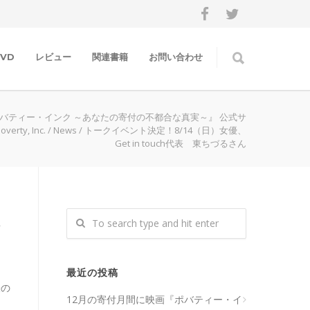
VD
レビュー
関連書籍
お問い合わせ
バティー・インク ～あなたの寄付の不都合な真実～』 公式サ
verty, Inc.
/
News
/
トークイベント決定！8/14（日）女優、
Get in touch代表 東ちづるさん
ん
最近の投稿
表の
12月の寄付月間に映画『ポバティー・イ