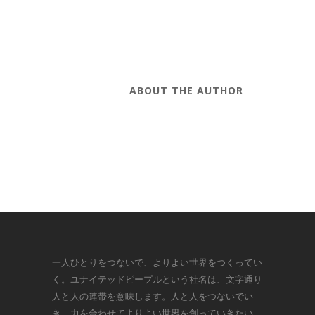
ABOUT THE AUTHOR
一人ひとりをつないで、よりよい世界をつくってい
く。ユナイテッドピープルという社名は、文字通り
人と人の連帯を意味します。人と人をつないでい
き、力を合わせてよりよい世界を創っていきたい。