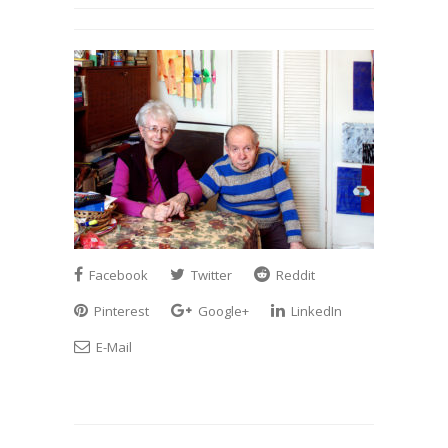
Facebook
Twitter
Reddit
Pinterest
Google+
LinkedIn
E-Mail