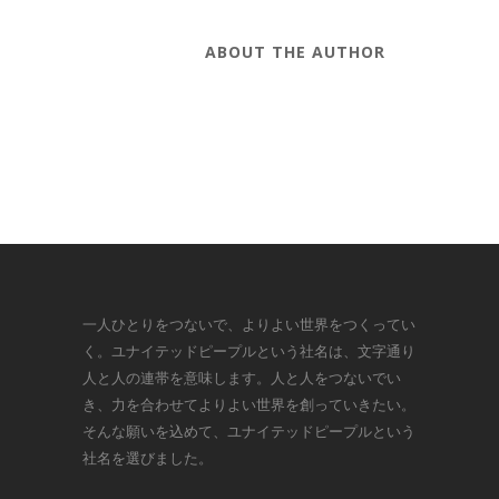
ABOUT THE AUTHOR
一人ひとりをつないで、よりよい世界をつくってい
く。ユナイテッドピープルという社名は、文字通り
人と人の連帯を意味します。人と人をつないでい
き、力を合わせてよりよい世界を創っていきたい。
そんな願いを込めて、ユナイテッドピープルという
社名を選びました。