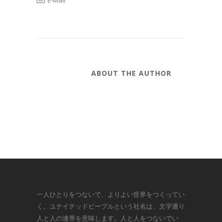
E-Mail
ABOUT THE AUTHOR
一人ひとりをつないで、よりよい世界をつくってい
く。ユナイテッドピープルという社名は、文字通り
人と人の連帯を意味します。人と人をつないでい