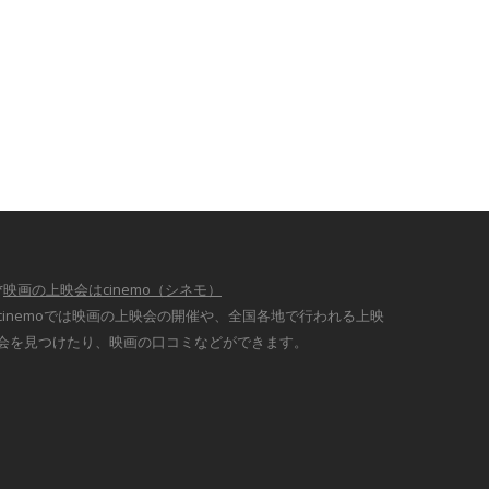
*
映画の上映会はcinemo（シネモ）
cinemoでは映画の上映会の開催や、全国各地で行われる上映
会を見つけたり、映画の口コミなどができます。