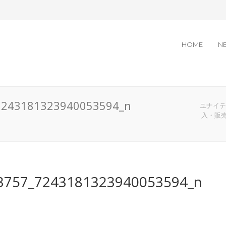
HOME
N
7243181323940053594_n
ユナイテッ
入・販
3757_7243181323940053594_n