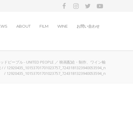
EWS
ABOUT
FILM
WINE
お問い合わせ
ドピープル - UNITED PEOPLE ／ 映画配給・制作、ワイン輸
売
/
/
12920435_10153701701023757_7243181323940053594_n
/
12920435_10153701701023757_7243181323940053594_n