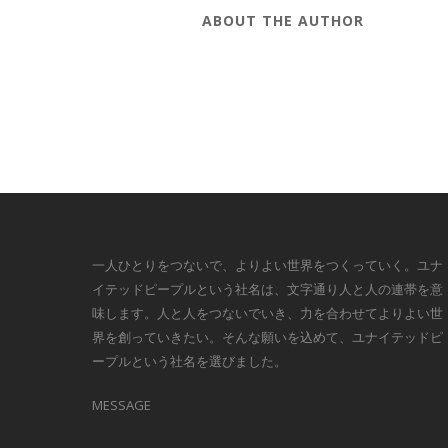
ABOUT THE AUTHOR
一人ひとりをつないで、よりよい世界をつくっていく。ユナ
イテッドピープルという社名は、文字通り人と人の連帯を意
味します。人と人をつないでいき、力を合わせてよりよい世
界を創っていきたい。そんな願いを込めて、ユナイテッドピ
ープルという社名を選びました。
MESSAGE