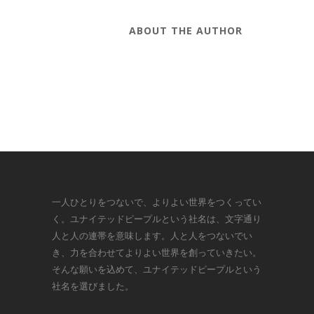
ABOUT THE AUTHOR
一人ひとりをつないで、よりよい世界をつくってい
く。ユナイテッドピープルという社名は、文字通り
人と人の連帯を意味します。人と人をつないでい
き、力を合わせてよりよい世界を創っていきたい。
そんな願いを込めて、ユナイテッドピープルという
社名を選びました。