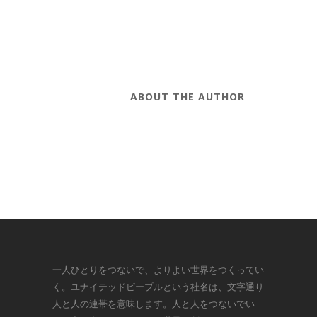
ABOUT THE AUTHOR
一人ひとりをつないで、よりよい世界をつくってい
く。ユナイテッドピープルという社名は、文字通り
人と人の連帯を意味します。人と人をつないでい