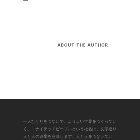
ABOUT THE AUTHOR
一人ひとりをつないで、よりよい世界をつくってい
く。ユナイテッドピープルという社名は、文字通り
人と人の連帯を意味します。人と人をつないでい