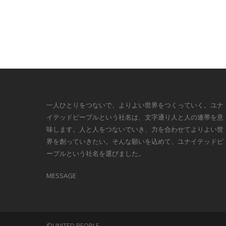
一人ひとりをつないで、よりよい世界をつくっていく。ユナ
イテッドピープルという社名は、文字通り人と人の連帯を意
味します。人と人をつないでいき、力を合わせてよりよい世
界を創っていきたい。そんな願いを込めて、ユナイテッドピ
ープルという社名を選びました。
MESSAGE
©UNITED PEOPLE