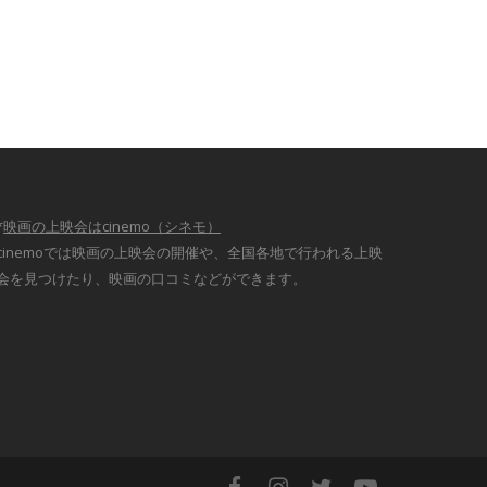
*
映画の上映会はcinemo（シネモ）
cinemoでは映画の上映会の開催や、全国各地で行われる上映
会を見つけたり、映画の口コミなどができます。