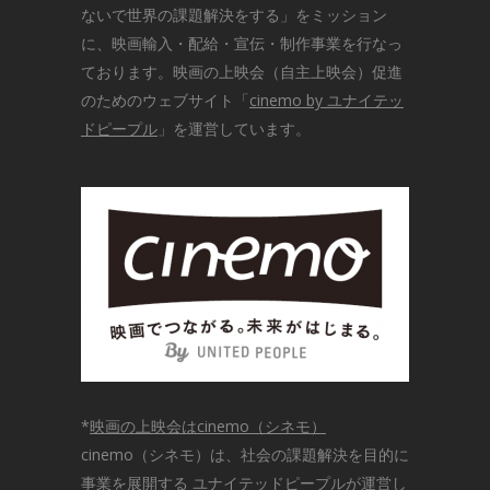
ないで世界の課題解決をする」をミッション
に、映画輸入・配給・宣伝・制作事業を行なっ
ております。映画の上映会（自主上映会）促進
のためのウェブサイト「
cinemo by ユナイテッ
ドピープル
」を運営しています。
*
映画の上映会はcinemo（シネモ）
cinemo（シネモ）は、社会の課題解決を目的に
事業を展開する ユナイテッドピープルが運営し