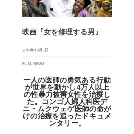
映画『女を修理する男』
2018年10月5日
FILM
,
NEWS
一人の医師の勇気ある行動
が世界を動かし4万人以上
の性暴力被害女性を治療し
た。コンゴ人婦人科医デ
ニ・ムクウェゲ医師の命が
けの治療を追ったドキュメ
ンタリー。