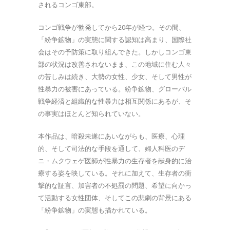
されるコンゴ東部。
コンゴ戦争が勃発してから20年が経つ。その間、
「紛争鉱物」の実態に関する認知は高まり、国際社
会はその予防策に取り組んできた。しかしコンゴ東
部の状況は改善されないまま、この地域に住む人々
の苦しみは続き、大勢の女性、少女、そして男性が
性暴力の被害にあっている。紛争鉱物、グローバル
戦争経済と組織的な性暴力は相互関係にあるが、そ
の事実はほとんど知られていない。
本作品は、暗殺未遂にあいながらも、医療、心理
的、そして司法的な手段を通して、婦人科医のデ
ニ・ムクウェゲ医師が性暴力の生存者を献身的に治
療する姿を映している。それに加えて、生存者の衝
撃的な証言、加害者の不処罰の問題、希望に向かっ
て活動する女性団体、そしてこの悲劇の背景にある
「紛争鉱物」の実態も描かれている。