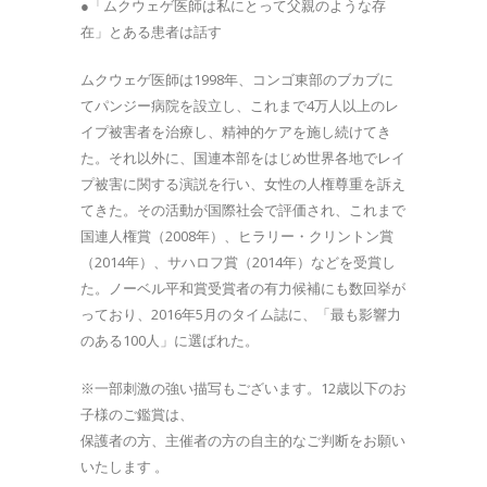
●「ムクウェゲ医師は私にとって父親のような存
在」とある患者は話す
ムクウェゲ医師は1998年、コンゴ東部のブカブに
てパンジー病院を設立し、これまで4万人以上のレ
イプ被害者を治療し、精神的ケアを施し続けてき
た。それ以外に、国連本部をはじめ世界各地でレイ
プ被害に関する演説を行い、女性の人権尊重を訴え
てきた。その活動が国際社会で評価され、これまで
国連人権賞（2008年）、ヒラリー・クリントン賞
（2014年）、サハロフ賞（2014年）などを受賞し
た。ノーベル平和賞受賞者の有力候補にも数回挙が
っており、2016年5月のタイム誌に、「最も影響力
のある100人」に選ばれた。
※一部刺激の強い描写もございます。12歳以下のお
子様のご鑑賞は、
保護者の方、主催者の方の自主的なご判断をお願い
いたします 。