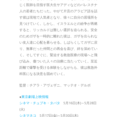
じく医師を目指す医大生サアディなどのパレスチナ
人の若者たちだった。やがて片言のアラビア語を話
す彼は現地で人気者となり、徐々に自分の居場所を
見つけていく。しかし、イスラエルとの紛争が再燃
すると、リッカルドは難しい選択を迫られる。安全
のためガザを一時的に離れた彼は、ガザを出られな
い友人達に心配を募らせる。しばらくしてガザに戻
り、無事だった仲間との再会を喜び、絆を深めてい
く。そしてすぐに、緊迫する救急医療の現場へと飛
び込み、傷ついた人々の治療に当たっていく。至近
距離で爆撃を受ける体験をしながらも、彼は救急外
科医になる決意を固めていく。
監督：チアラ・アヴェザニ、マッテオ・デルボ
●
東京劇場上映情報
シネマ・チュプキ・タバタ
5月16日(木)～5月28日
(火)
シネマネコ
5月17日(金)～5月30日(木)