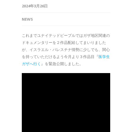
2024年3月26日
NEWS
これまでユナイテッドピープルではガザ地区関連の
ドキュメンタリーを２作品配給してまいりました
が、イスラエル・パレスチナ情勢に少しでも、関心
を持っていただけるよう今月より３作品目『
医学生
ガザへ行く
』を緊急公開しました。