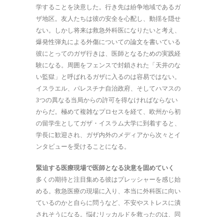
学することを決意した。行き先は紛争地域であるガ
ザ地区。友人たちは彼の安全を心配し、動揺を隠せ
ない。しかし将来は救急外科医になりたいと考え、
爆発性弾丸による外傷についての論文を書いている
彼にとってのガザ行きは、医師となるための実践経
験になる。周囲をフェンスで封鎖された「天井のな
い監獄」と呼ばれるガザに入るのは容易ではない。
イスラエル、パレスチナ自治政府、そしてハマスの
3つの異なる当局からの許可を得なければならない
からだ。極めて複雑なプロセスを経て、欧州から初
の留学生としてガザ・イスラム大学に到着すると、
学長に歓迎され、ガザ内外のメディアから次々とイ
ンタビューを受けることになる。
緊迫する医療現場で医師となる決意を固めていく
多くの期待と注目集める彼はプレッシャーを感じ始
める。救急医療の現場に入り、本当に外科医に向い
ているのかと自らに問うなど、不安やストレスに潰
されそうになる。悩むリッカルドを救ったのは、同