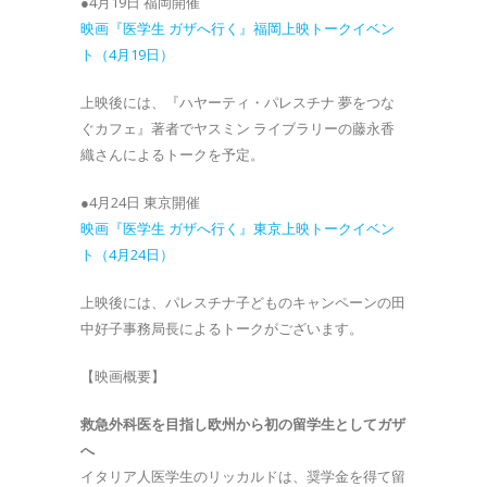
●4月19日 福岡開催
映画『医学生 ガザへ行く』福岡上映トークイベン
ト（4月19日）
上映後には、『ハヤーティ・パレスチナ 夢をつな
ぐカフェ』著者でヤスミン ライブラリーの藤永香
織さんによるトークを予定。
●4月24日 東京開催
映画『医学生 ガザへ行く』東京上映トークイベン
ト（4月24日）
上映後には、パレスチナ子どものキャンペーンの田
中好子事務局長によるトークがございます。
【映画概要】
救急外科医を目指し欧州から初の留学生としてガザ
へ
イタリア人医学生のリッカルドは、奨学金を得て留