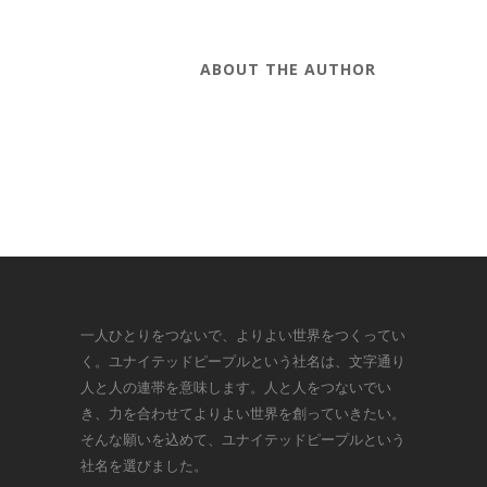
ABOUT THE AUTHOR
一人ひとりをつないで、よりよい世界をつくってい
く。ユナイテッドピープルという社名は、文字通り
人と人の連帯を意味します。人と人をつないでい
き、力を合わせてよりよい世界を創っていきたい。
そんな願いを込めて、ユナイテッドピープルという
社名を選びました。