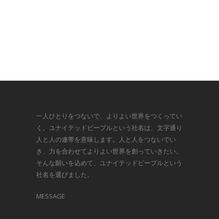
一人ひとりをつないで、よりよい世界をつくってい
く。ユナイテッドピープルという社名は、文字通り
人と人の連帯を意味します。人と人をつないでい
き、力を合わせてよりよい世界を創っていきたい。
そんな願いを込めて、ユナイテッドピープルという
社名を選びました。
MESSAGE