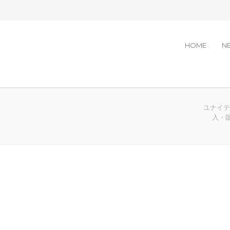
HOME
N
ユナイテッ
入・