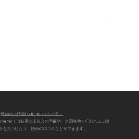
*
映画の上映会はcinemo（シネモ）
cinemoでは映画の上映会の開催や、全国各地で行われる上映
会を見つけたり、映画の口コミなどができます。