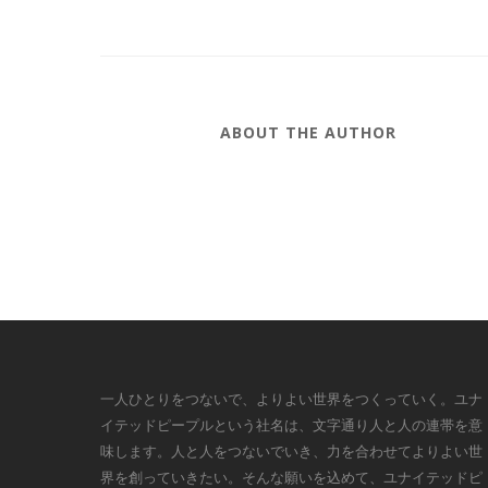
ABOUT THE AUTHOR
一人ひとりをつないで、よりよい世界をつくっていく。ユナ
イテッドピープルという社名は、文字通り人と人の連帯を意
味します。人と人をつないでいき、力を合わせてよりよい世
界を創っていきたい。そんな願いを込めて、ユナイテッドピ