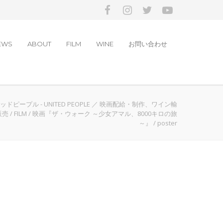
EWS
ABOUT
FILM
WINE
お問い合わせ
ドピープル - UNITED PEOPLE ／ 映画配給・制作、ワイン輸
販売
/
FILM
/
映画『ザ・ウォーク ～少女アマル、8000キロの旅
～』
/
poster