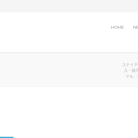
HOME
N
ユナイテッ
入・販
マル、