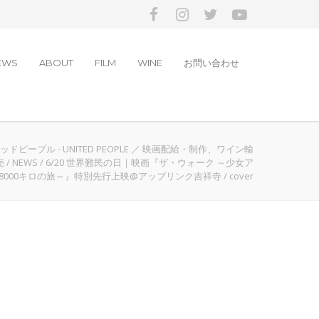
EWS
ABOUT
FILM
WINE
お問い合わせ
ドピープル - UNITED PEOPLE ／ 映画配給・制作、ワイン輸
売
/
NEWS
/
6/20 世界難民の日｜映画『ザ・ウォーク ～少女ア
8000キロの旅～』特別先行上映@アップリンク吉祥寺
/
cover