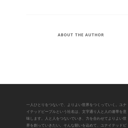
ABOUT THE AUTHOR
一人ひとりをつないで、よりよい世界をつくっていく。ユナ
イテッドピープルという社名は、文字通り人と人の連帯を意
味します。人と人をつないでいき、力を合わせてよりよい世
界を創っていきたい。そんな願いを込めて、ユナイテッドピ