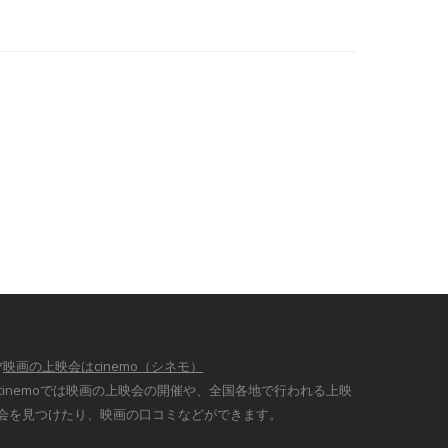
*
映画の上映会はcinemo（シネモ）
cinemoでは映画の上映会の開催や、全国各地で行われる上映
会を見つけたり、映画の口コミなどができます。