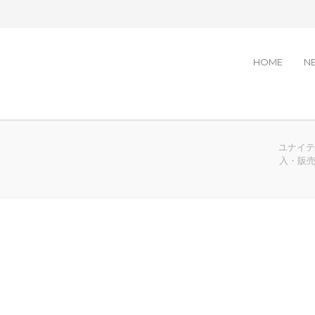
HOME
N
ユナイテッ
入・販