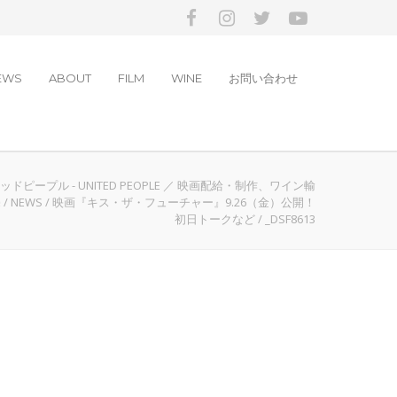
EWS
ABOUT
FILM
WINE
お問い合わせ
ドピープル - UNITED PEOPLE ／ 映画配給・制作、ワイン輸
売
/
NEWS
/
映画『キス・ザ・フューチャー』9.26（金）公開！
初日トークなど
/
_DSF8613