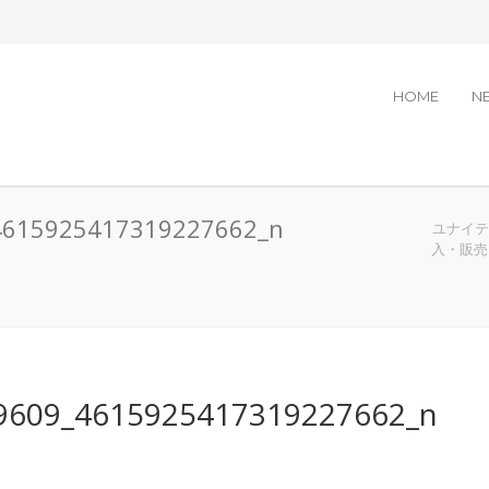
HOME
N
4615925417319227662_n
ユナイテッ
入・販売
9609_4615925417319227662_n