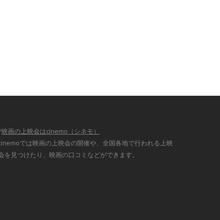
*
映画の上映会はcinemo（シネモ）
cinemoでは映画の上映会の開催や、全国各地で行われる上映
会を見つけたり、映画の口コミなどができます。