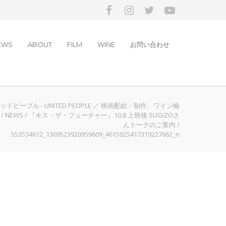
EWS
ABOUT
FILM
WINE
お問い合わせ
ドピープル - UNITED PEOPLE ／ 映画配給・制作、ワイン輸
/
NEWS
/
『キス・ザ・フューチャー』10.8 上映後 SUGIZOさ
んトークのご案内
/
553534612_1309523920959609_4615925417319227662_n