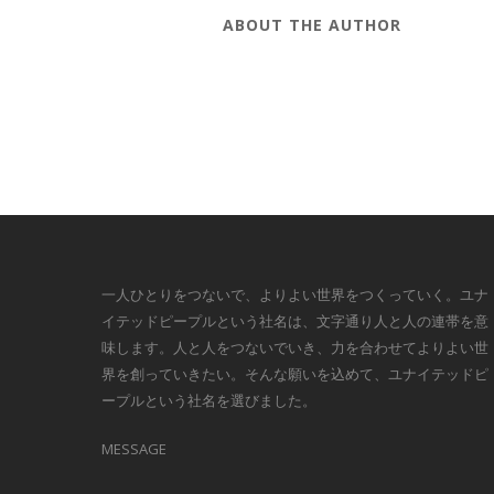
ABOUT THE AUTHOR
一人ひとりをつないで、よりよい世界をつくっていく。ユナ
イテッドピープルという社名は、文字通り人と人の連帯を意
味します。人と人をつないでいき、力を合わせてよりよい世
界を創っていきたい。そんな願いを込めて、ユナイテッドピ
ープルという社名を選びました。
MESSAGE