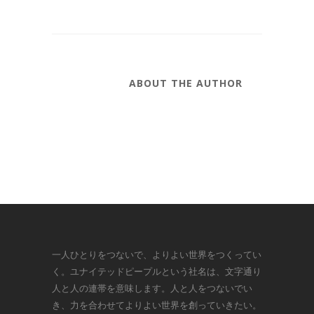
ABOUT THE AUTHOR
一人ひとりをつないで、よりよい世界をつくってい
く。ユナイテッドピープルという社名は、文字通り
人と人の連帯を意味します。人と人をつないでい
き、力を合わせてよりよい世界を創っていきたい。