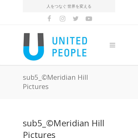
人をつなぐ 世界を変える
sub5_©Meridian Hill
Pictures
sub5_©Meridian Hill
Pictures