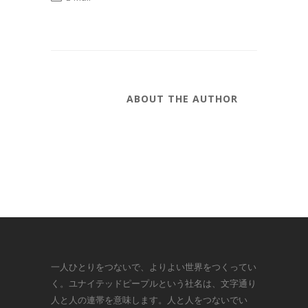
ABOUT THE AUTHOR
一人ひとりをつないで、よりよい世界をつくってい
く。ユナイテッドピープルという社名は、文字通り
人と人の連帯を意味します。人と人をつないでい