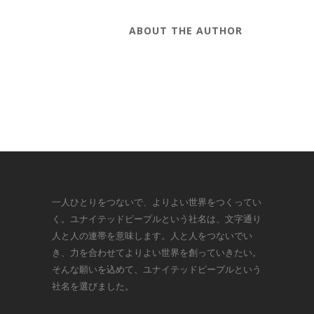
ABOUT THE AUTHOR
一人ひとりをつないで、よりよい世界をつくってい
く。ユナイテッドピープルという社名は、文字通り
人と人の連帯を意味します。人と人をつないでい
き、力を合わせてよりよい世界を創っていきたい。
そんな願いを込めて、ユナイテッドピープルという
社名を選びました。