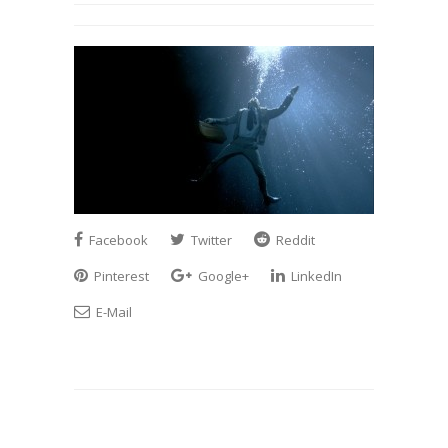
Facebook
Twitter
Reddit
Pinterest
Google+
LinkedIn
E-Mail