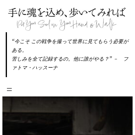
内
容
を
ス
キ
“今こそ この戦争を撮って世界に見てもらう必要が
ッ
ある。
プ
苦しみを全て記録するの。他に誰がやる？” － フ
ァトマ・ハッスーナ