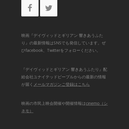
映画『デイヴィッドとギリアン 響きあうふた
り』の最新情報はSNSでも発信しています。ぜ
ひ
facebook
、
Twitter
をフォローください。
『デイヴィッドとギリアン 響きあうふたり』配
給会社ユナイテッドピープルからの最新の情報
が届く
メールマガジンご登録はこちら
映画の市民上映会開催や開催情報は
cinemo（シ
ネモ）