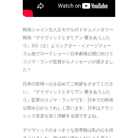
映画シャイン主人公モデルのドキュメンタリー
映画『デイヴィッドとギリアン 響きあうふた
り』3/3（土）よりシアター・イメージフォー
ラム他でロードショー！日本劇場公開に向けて
コジマ・ランゲ監督からメッセージが届きまし
た！
日本の皆様へ心を込めてご挨拶をさせてくださ
い。『デイヴィッドとギリアン 響きあうふた
り』監督のコジマ・ランゲです。日本での映画
公開を心からうれしく思います。日本はクラッ
シック音楽を深く理解する国ですよね。
デイヴィッドのまっすぐな世界観は私の心を揺
さぶりました。彼は頭に浮かんだことを思うし