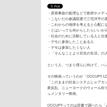
・原発事故の処理などで政府やメデ
・こないだの参議院選で三宅洋平の
・これからの地球を考えると心配に
・とはいっても何からしたらいいか
・社会のために活動している人と出
・デモに参加したことある人
・デモは参加したくない人
・「そんなことより目先の生活」の
という人、つまり僕らに向けて、ハ
その映画っていうのが「OCCUPY 
「このままの社会システムじゃアカ
衆反乱、ニューヨークのウォール街
ュメンタリー映画。
OCCUPYってのは辞書で調べたら