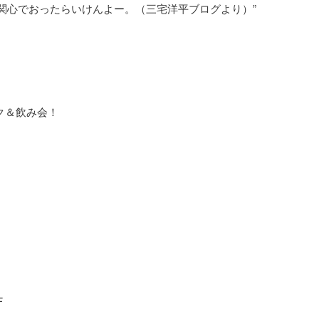
関心でおったらいけんよー。（三宅洋平ブログより）”
ーク＆飲み会！
F