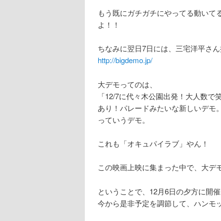
もう既にガチガチにやってる動いて
よ！！
ちなみに翌日7日には、三宅洋平さ
http://bigdemo.jp/
大デモってのは、
「12/7に代々木公園出発！大人数
あり！パレードみたいな新しいデモ
っていうデモ。
これも「オキュパイラブ」やん！
この映画上映に集まった中で、大デ
ということで、12月6日の夕方に開
今から是非予定を調節して、ハンモ