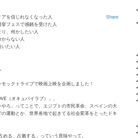
ィアを信じれなくなった人
Share
選挙フェスで感銘を受けた人
なり、何かしたい人
分からない人
逢いたい人
人
ンモックトライブで映画上映を企画しました！
LOVE（オキュパイラブ）」。
ンやろ」ってことで、エジプトの市民革命、スペインの大
での運動とか、世界各地で起きてる社会変革をとったドキ
「占める、占拠する」っていう意味やって。