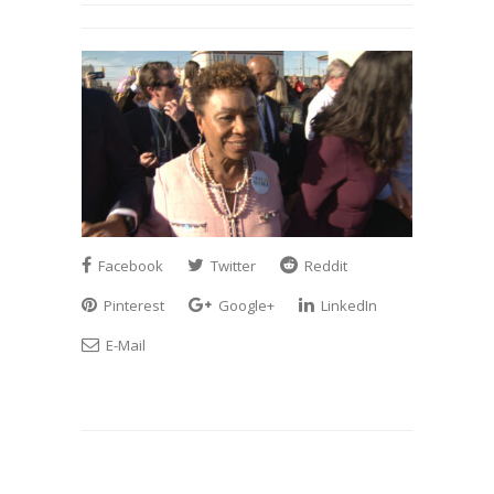
Facebook
Twitter
Reddit
Pinterest
Google+
LinkedIn
E-Mail