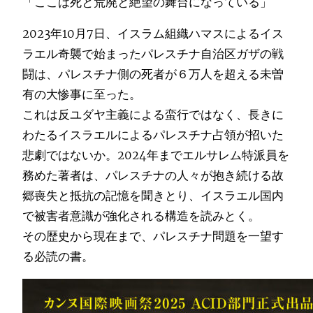
「ここは死と荒廃と絶望の舞台になっている」
2023年10月7日、イスラム組織ハマスによるイス
ラエル奇襲で始まったパレスチナ自治区ガザの戦
闘は、パレスチナ側の死者が６万人を超える未曽
有の大惨事に至った。
これは反ユダヤ主義による蛮行ではなく、長きに
わたるイスラエルによるパレスチナ占領が招いた
悲劇ではないか。2024年までエルサレム特派員を
務めた著者は、パレスチナの人々が抱き続ける故
郷喪失と抵抗の記憶を聞きとり、イスラエル国内
で被害者意識が強化される構造を読みとく。
その歴史から現在まで、パレスチナ問題を一望す
る必読の書。