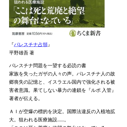
『
パレスチナ占領
』
平野雄吾 著
パレスチナ問題を一望する必読の書
家族を失ったガザの人々の声。パレスチナ人の故
郷喪失の記憶と、イスラエル国内で強化される被
害者意識。果てしない暴力の連鎖を『ルポ 入管』
著者が伝える。
ＡＩが空爆の標的を決定。国際法違反の入植地拡
大。狙われる医療施設……。