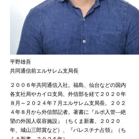
平野雄吾
共同通信前エルサレム支局長
２００６年共同通信入社。福島、仙台などの国内
各支社局やカイロ支局、外信部を経て２０２０年
８月～２０２４年７月エルサレム支局長。２０２
４年８月から外信部記者。著書に『ルポ入管―絶
望の外国人収容施設』（ちくま新書、２０２０
年、城山三郎賞など）、『パレスチナ占領』（ち