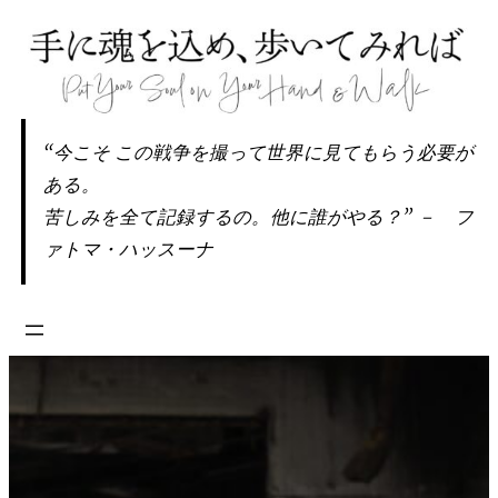
内
容
を
ス
キ
“今こそ この戦争を撮って世界に見てもらう必要が
ッ
ある。
プ
苦しみを全て記録するの。他に誰がやる？” － フ
ァトマ・ハッスーナ