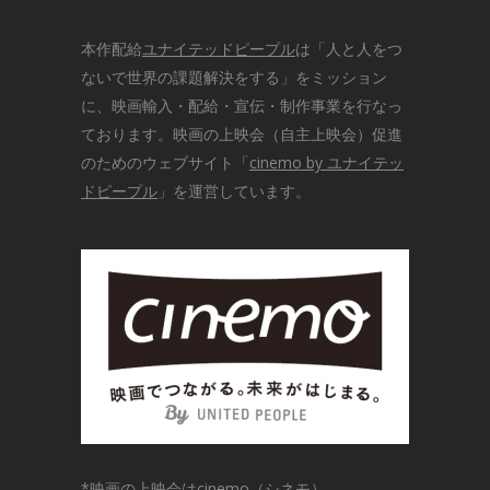
本作配給
ユナイテッドピープル
は「人と人をつ
ないで世界の課題解決をする」をミッション
に、映画輸入・配給・宣伝・制作事業を行なっ
ております。映画の上映会（自主上映会）促進
のためのウェブサイト「
cinemo by ユナイテッ
ドピープル
」を運営しています。
*
映画の上映会はcinemo（シネモ）