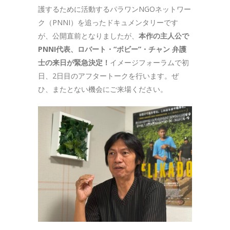
護するために活動するパラワンNGOネットワー
ク（PNNI）を追ったドキュメンタリーです
が、公開直前となりましたが、
本作の主人公で
PNNI代表、ロバート・“ボビー”・チャン 弁護
士の来日が緊急決定！
イメージフォーラムで初
日、2日目のアフタートークを行います。ぜ
ひ、またとない機会にご来場ください。