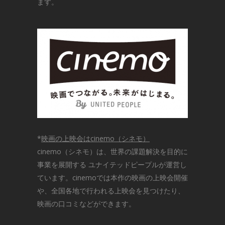
ます。
*
映画の上映会はcinemo（シネモ）
cinemo（シネモ）は、世界の課題解決を目的に
事業を展開する ユナイテッドピープルが運営し
ています。cinemoでは本作の映画の上映会開催
や、全国各地で行われる上映会を見つけたり、
映画の口コミなどができます。