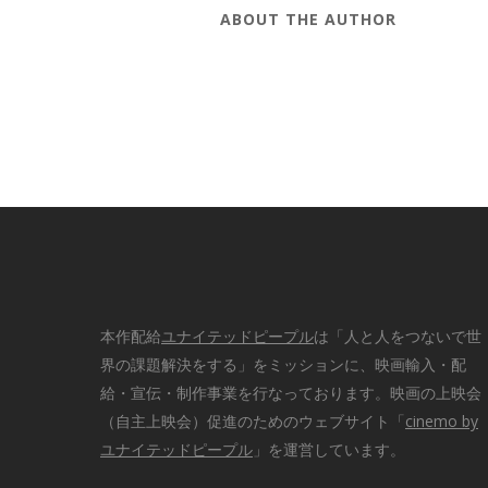
ABOUT THE AUTHOR
本作配給
ユナイテッドピープル
は「人と人をつないで世
界の課題解決をする」をミッションに、映画輸入・配
給・宣伝・制作事業を行なっております。映画の上映会
（自主上映会）促進のためのウェブサイト「
cinemo by
ユナイテッドピープル
」を運営しています。