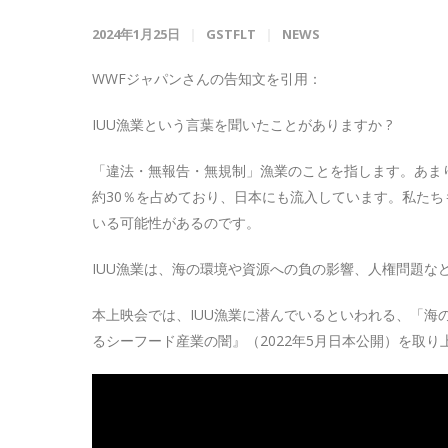
2024年1月25日
GSTFLT
NEWS
WWFジャパンさんの告知文を引用：
IUU漁業という言葉を聞いたことがありますか ?
「違法・無報告・無規制」漁業のことを指します。あま
約30％を占めており、日本にも流入しています。私たち
いる可能性があるのです。
IUU漁業は、海の環境や資源への負の影響、人権問題な
本上映会では、IUU漁業に潜んでいるといわれる、「
るシーフード産業の闇』（2022年5月日本公開）を取