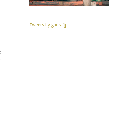
Tweets by ghostfjp
の
て
ざ