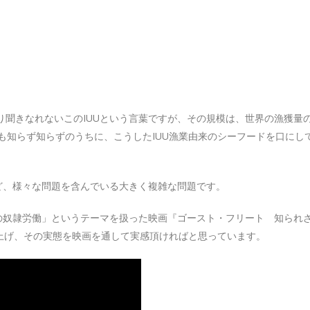
り聞きなれないこのIUUという言葉ですが、その規模は、世界の漁獲量
も知らず知らずのうちに、こうしたIUU漁業由来のシーフードを口にし
ど、様々な問題を含んでいる大きく複雑な問題です。
海の奴隷労働」というテーマを扱った映画『ゴースト・フリート 知られ
り上げ、その実態を映画を通して実感頂ければと思っています。