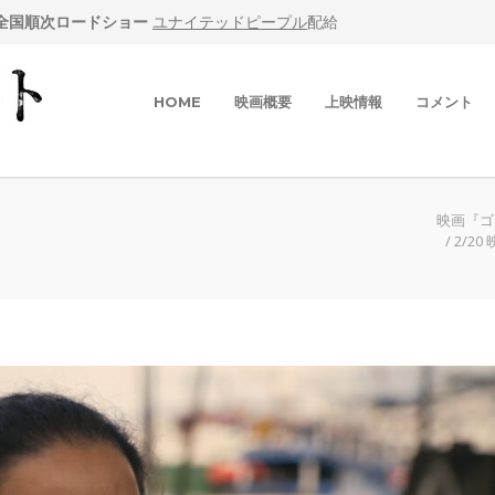
他全国順次ロードショー
ユナイテッドピープル
配給
HOME
映画概要
上映情報
コメント
映画『ゴ
/
2/2