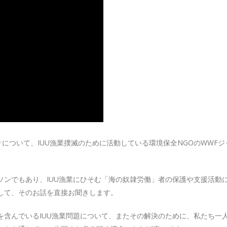
について、IUU漁業撲滅のために活動している環境保全NGOのWWFジ
ソンでもあり、IUU漁業にひそむ「海の奴隷労働」者の保護や支援活動
して、そのお話を直接お聞きします。
を含んでいるIUU漁業問題について、またその解決のために、私たち一