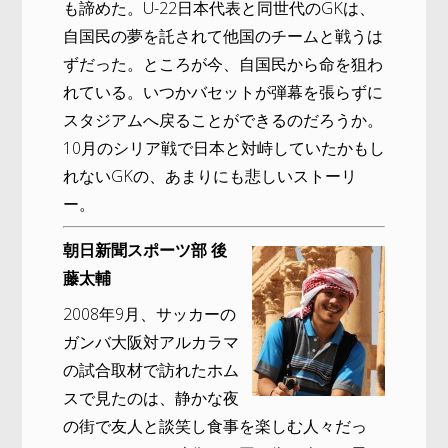
も諦めた。U-22日本代表と同世代のGKは、
自国民の夢を託されて他国のチームと戦うは
ずだった。ところが今、自国民から命を狙わ
れている。いつかバセットが弾幕を張らずに
スタジアムへ戻ることができるのだろうか。
10月のシリア戦で日本と対峙していたかもし
れないGKの、あまりにも悲しいストーリ
ー。
朝日新聞スポーツ部 後
藤太輔
2008年9月、サッカーの
ガンバ大阪対アルカラマ
の試合取材で訪れたホム
スで見たのは、静かな夜
の街で友人と談笑し食事を楽しむ人々だっ