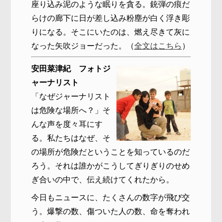
座り込み泥のような眠りを貪る。銃弾の痕だ
らけの廊下に日が差し込み粉塵が白く浮き彫
りになる。そこにいたのは、燃え尽きて灰に
なった矢吹ジョーだった。（
全文はこちら
）
安田菜津紀 フォトジ
ャーナリスト
「なぜジャーナリスト
は危険な場所へ？」そ
んな声を度々耳にす
る。私たちはなぜ、そ
の場所が危険だということを知っているのだ
ろう。それは誰かがこうしてぎりぎりのせめ
ぎ合いの中で、伝え続けてくれたから。
今日もニュースに、たくさんの数字が飛び交
う。爆撃の数、傷ついた人の数、命を奪われ